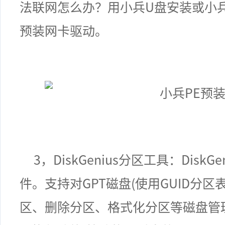
法联网怎么办？用小兵
U
盘安装或小
预装网卡驱动。
3，DiskGenius
分区工具：
DiskGe
件。支持对
GPT
磁盘
(
使用
GUID
分区
区、删除分区、格式化分区等磁盘管