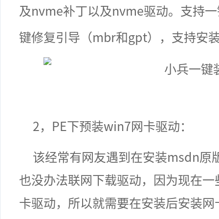
及
nvme
补丁以及
nvme
驱动。支持一
键修复引导（
mbr
和
gpt
），支持安
2，PE
下预装
win7
网卡驱动：
该经常有网友遇到在安装
msdn
原
也没办法联网下载驱动，因为现在一
卡驱动，所以就需要在安装后安装网