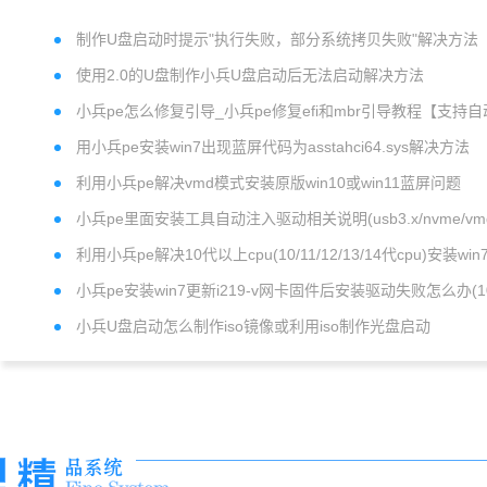
制作U盘启动时提示"执行失败，部分系统拷贝失败"解决方法
使用2.0的U盘制作小兵U盘启动后无法启动解决方法
小兵pe怎么修复引导_小兵pe修复efi和mbr引导教程【支持自
和手动修复】
用小兵pe安装win7出现蓝屏代码为asstahci64.sys解决方法
利用小兵pe解决vmd模式安装原版win10或win11蓝屏问题
小兵pe里面安装工具自动注入驱动相关说明(usb3.x/nvme/vm
动)
利用小兵pe解决10代以上cpu(10/11/12/13/14代cpu)安装win
题
小兵pe安装win7更新i219-v网卡固件后安装驱动失败怎么办(1
以上cpu)
小兵U盘启动怎么制作iso镜像或利用iso制作光盘启动