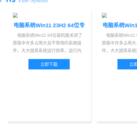
电脑系统Win11 23H2 64位专
电脑系统Win11
业版 V2026(正式版)
业版 V20
电脑系统Win11 64位装机版关闭了
电脑系统Win11
原版中许多占用大且不常用的系统组
原版中许多占用大
件，大大提高系统运行效率，运行内
件，大大提高系统
存得到更大的释放，拥有比较流畅的
存得到更大的释放
立即下载
立
运行环境。我们知道默认win11没有集
运行环境。我们知道
成vmd驱动，该win11 24H2集成最新
成vmd驱动，该win
intel vmd驱动，解决部分笔记本或台
intel vmd驱
式机带有intel vmd技术的机器安装
式机带有intel 
win11蓝屏问题。 ...
win11蓝屏问题。 ..