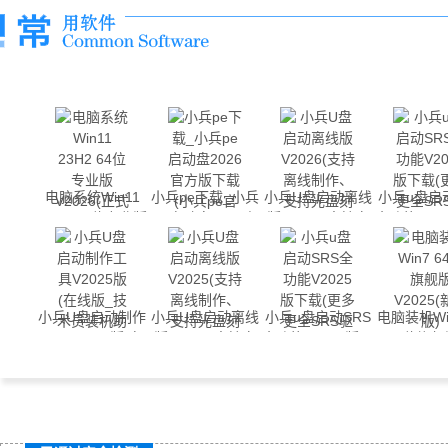
电脑系统Win11
小兵pe下载_小兵
小兵U盘启动离线
小兵u盘启
23H2 64位专业版
pe启动盘2026官
版V2026(支持离
全功能V20
V2026(正式版)
方版下载(小兵pe
线制作、支持光盘
载(更多更全
官网)
刻录)
驱动、支持
作)
小兵U盘启动制作
小兵U盘启动离线
小兵u盘启动SRS
电脑装机Win
工具V2025版(在
版V2025(支持离
全功能V2025版下
位旗舰
线版_技术员装机
线制作、支持光盘
载(更多更全SRS
V2025(
助手)
刻录)
驱动、支持离线制
作)