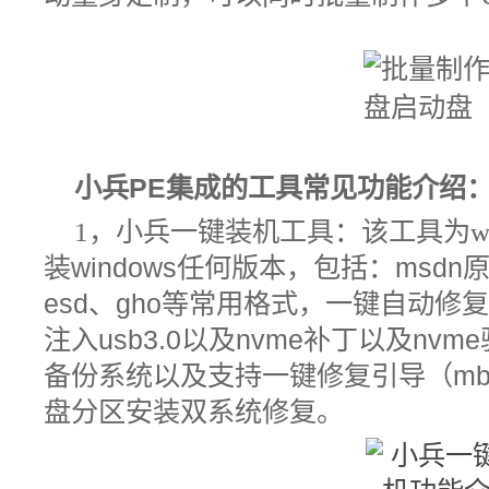
小兵
PE
集成的工具常见功能
介绍
1
，小兵一键装机工具：该工具为
w
装
windows
任何版本，包括：
msdn
esd
、
gho
等常用格式，一键自动修
注入
usb3.0
以及
nvme
补丁以及
nvme
备份系统以及支持一键修复引导（
mb
盘分区安装双系统修复。